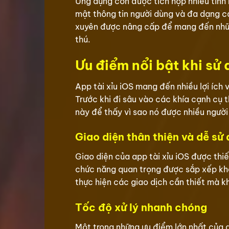
Ứng dụng còn được tích hợp nhiều tính 
mật thông tin người dùng và đa dạng cá
xuyên được nâng cấp để mang đến nhữn
thú.
Ưu điểm nổi bật khi sử 
App tài xỉu iOS mang đến nhiều lợi ích 
Trước khi đi sâu vào các khía cạnh cụ
này để thấy vì sao nó được nhiều người
Giao diện thân thiện và dễ sử
Giao diện của app tài xỉu iOS được thi
chức năng quan trọng được sắp xếp kh
thực hiện các giao dịch cần thiết mà k
Tốc độ xử lý nhanh chóng
Một trong những ưu điểm lớn nhất của a