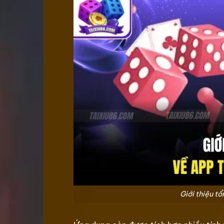
Giới thiệu tổ