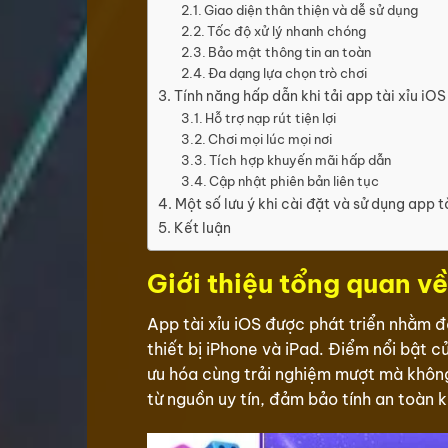
Giao diện thân thiện và dễ sử dụng
Tốc độ xử lý nhanh chóng
Bảo mật thông tin an toàn
Đa dạng lựa chọn trò chơi
Tính năng hấp dẫn khi tải app tài xỉu iOS
Hỗ trợ nạp rút tiện lợi
Chơi mọi lúc mọi nơi
Tích hợp khuyến mãi hấp dẫn
Cập nhật phiên bản liên tục
Một số lưu ý khi cài đặt và sử dụng app t
Kết luận
Giới thiệu tổng quan về
App tài xỉu iOS được phát triển nhằm đ
thiết bị iPhone và iPad. Điểm nổi bật c
ưu hóa cùng trải nghiệm mượt mà không 
từ nguồn uy tín, đảm bảo tính an toàn k