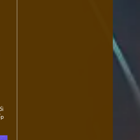
ối
ếp