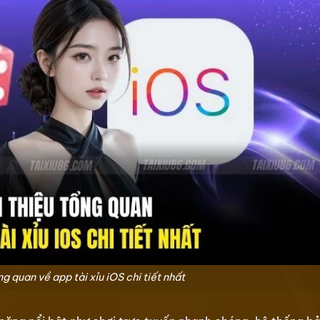
ng quan về app tài xỉu iOS chi tiết nhất