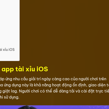
ài xỉu iOS
 app tài xỉu iOS
áp ứng nhu cầu giải trí ngày càng cao của người chơi trên
ủa ứng dụng này là khả năng hoạt động ổn định, giao diện t
giật lag. Người chơi có thể dễ dàng tải và cài đặt trực ti
hi sử dụng.